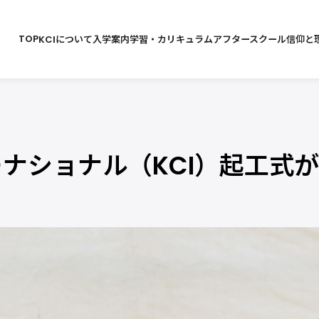
TOP
KCIについて
入学案内
学習・カリキュラム
アフタースクール
信仰と
ナショナル（KCI）起工式